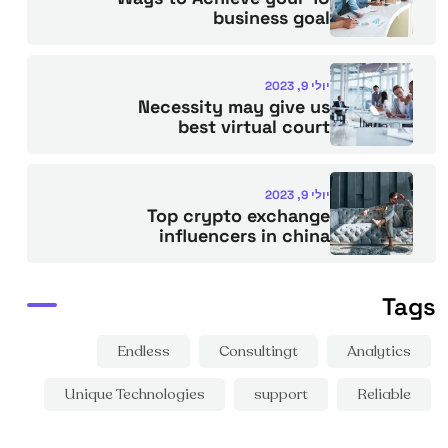
business goal
יולי 9, 2023
Necessity may give us
best virtual court
יולי 9, 2023
Top crypto exchange
influencers in china
Tags
Endless
Consultingt
Analytics
Unique Technologies
support
Reliable