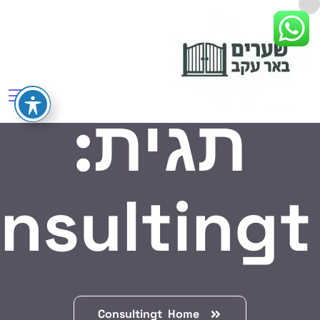
תגית:
nsultingt
Consultingt
Home