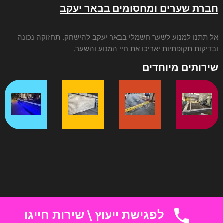
חברת שערים ומחסומים בבאר יעקב
אל תתנו ל
מנוע לשער חשמלי בבאר יעקב
להישחק. תחזוקה נכונה
ובדיקות תקופתיות יאריכו את חיי המנוע והשער.
שירותים מיוחדים
לפגישת ייעוץ \ שירות חייגו
© 2025 GateiL All Rights Reserved.