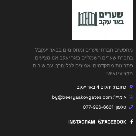
מחפשים
חברת שערים ומחסומים בבאר יעקב
?
בחברת שערים חשמליים באר יעקב אנו מציעים
פתרונות מתקדמים ואמינים לכל צורך, עם שירות
מקצועי ואישי.
כתובת: יהלום 4 באר יעקב
אימייל: by@beeryaakovgates.com
טלפון: 077-996-6661
INSTAGRAM
FACEBOOK