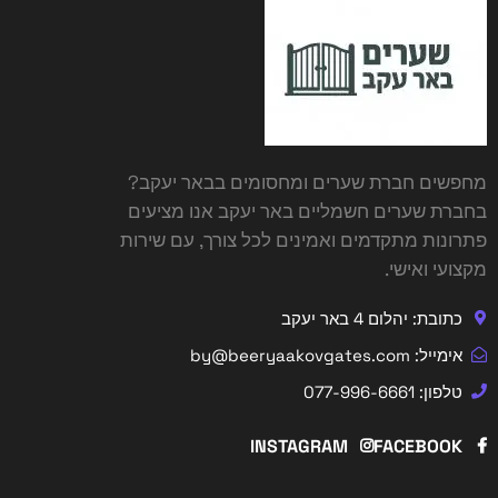
מחפשים
חברת שערים ומחסומים בבאר יעקב
?
בחברת שערים חשמליים באר יעקב אנו מציעים
פתרונות מתקדמים ואמינים לכל צורך, עם שירות
מקצועי ואישי.
כתובת: יהלום 4 באר יעקב
אימייל: by@beeryaakovgates.com
טלפון: 077-996-6661
INSTAGRAM
FACEBOOK