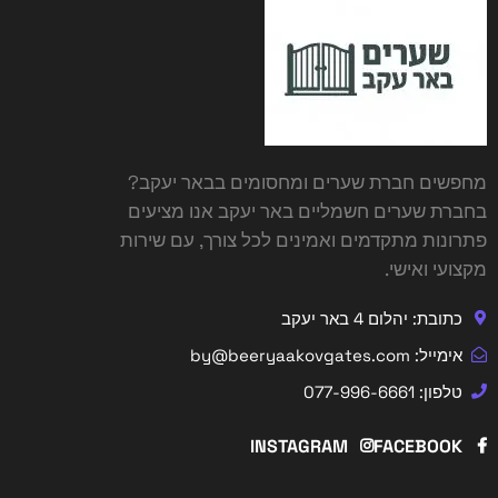
מחפשים
חברת שערים ומחסומים בבאר יעקב
?
בחברת שערים חשמליים באר יעקב אנו מציעים
פתרונות מתקדמים ואמינים לכל צורך, עם שירות
מקצועי ואישי.
כתובת: יהלום 4 באר יעקב
אימייל: by@beeryaakovgates.com
טלפון: 077-996-6661
INSTAGRAM
FACEBOOK